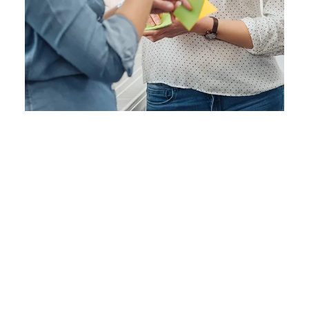
Agences événementielles
Confier l’organisation d’un événement
à un spécialiste
L’
organisation d’événements
est devenue un métier à
part entière. On assiste à l’émergence
d’agences
spécialisées dans l’événementiel
. Elles s’occupent