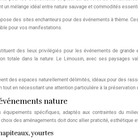
nt un mélange idéal entre nature sauvage et commodités essentie
opose des sites enchanteurs pour des événements à thème. Ces f
sable pour vos manifestations.
onstituent des lieux privilégiés pour les événements de grand
on totale dans la nature. Le Limousin, avec ses paysages va
réent des espaces naturellement délimités, idéaux pour des ras
n tout en nécessitant une attention particulière à la préservation 
événements nature
s équipements spécifiques, adaptés aux contraintes du milieu 
e choix des aménagements doit donc allier praticité, esthétique e
hapiteaux, yourtes