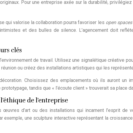
iginaux. Pour une entreprise axée sur la durabilité, privilégie
 qui valorise la collaboration pourra favoriser les
open space
ntimistes et des bulles de silence. L’agencement doit refléte
urs clés
’environnement de travail. Utilisez une signalétique créative p
 réunion ou créez des installations artistiques qui les représe
 décoration. Choisissez des emplacements où ils auront un im
e prototypage, tandis que « l’écoute client » trouverait sa place 
l’éthique de l’entreprise
uvres d’art ou des installations qui incarnent l’esprit de v
ar exemple, une sculpture interactive représentant la croissanc